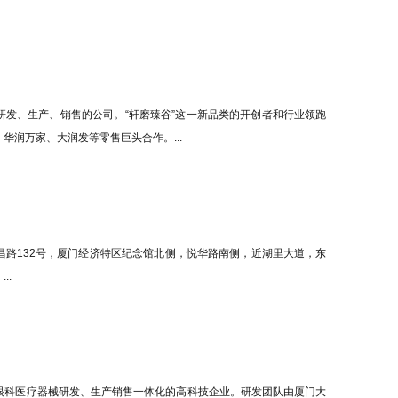
研发、生产、销售的公司。“轩磨臻谷”这一新品类的开创者和行业领跑
华润万家、大润发等零售巨头合作。...
昌路132号，厦门经济特区纪念馆北侧，悦华路南侧，近湖里大道，东
..
事眼科医疗器械研发、生产销售一体化的高科技企业。研发团队由厦门大