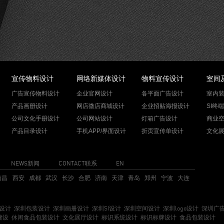
宣传物料设计
网络新媒体设计
物料宣传设计
室间
广告宣传物料设计
企业官网设计
各平面广告设计
室内
产品画册设计
网店微店商城设计
企业招贴海报设计
SI终
公司文化手册设计
公司网站设计
灯箱广告设计
商业
产品目录设计
手机APP/界面设计
折页宣传单设计
文化
NEWS新闻
CONTACT联系
EN
南昌
西安
成都
武汉
长沙
合肥
济南
天津
青岛
郑州
宁波
大连
I设计
深圳包装设计
深圳画册设计
深圳SI设计
深圳空间设计
深圳logo设计
深圳广
建设
休闲食品包装设计
文化展厅设计
标识系统设计
标识标牌设计
食品包装设计